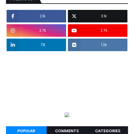
2.1k
3.1k
2.7k
2.7k
78
1.2k
POPULAR
COMMENTS
CATEGORIES