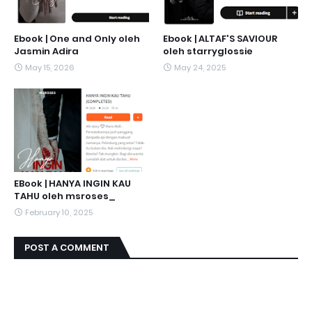
Ebook | One and Only oleh
Ebook | ALTAF'S SAVIOUR
Jasmin Adira
oleh starryglossie
May 15, 2026
May 24, 2025
EBook | HANYA INGIN KAU
TAHU oleh msroses_
February 10, 2025
POST A COMMENT