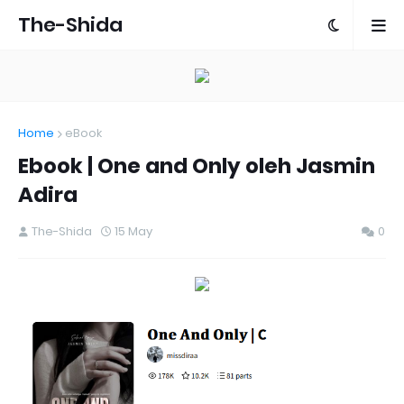
The-Shida
Home
eBook
Ebook | One and Only oleh Jasmin
Adira
The-Shida
15 May
0