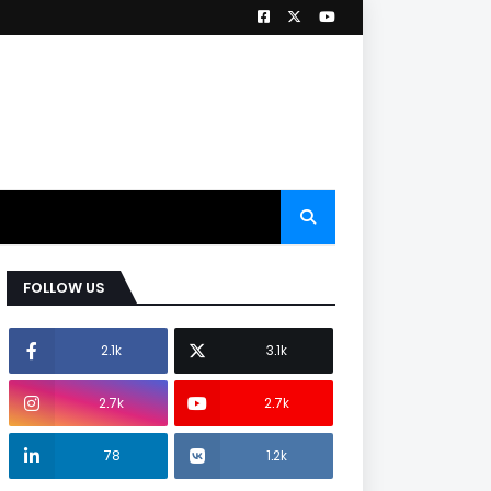
FOLLOW US
2.1k
3.1k
2.7k
2.7k
78
1.2k