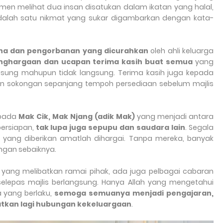
men melihat dua insan disatukan dalam ikatan yang halal,
 adalah satu nikmat yang sukar digambarkan dengan kata-
ha dan pengorbanan yang dicurahkan
oleh ahli keluarga
penghargaan dan ucapan terima kasih buat semua
yang
ung mahupun tidak langsung. Terima kasih juga kepada
 sokongan sepanjang tempoh persediaan sebelum majlis
epada
Mak Cik, Mak Njang (adik Mak)
yang menjadi antara
persiapan,
tak lupa juga sepupu dan saudara lain
. Segala
 yang diberikan amatlah dihargai. Tanpa mereka, banyak
ngan sebaiknya.
yang melibatkan ramai pihak, ada juga pelbagai cabaran
elepas majlis berlangsung. Hanya Allah yang mengetahui
a yang berlaku,
semoga semuanya menjadi pengajaran,
tkan lagi hubungan kekeluargaan
.