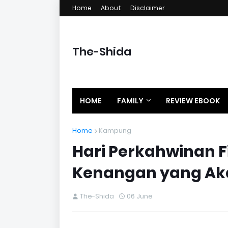
Home
About
Disclaimer
The-Shida
HOME
FAMILY
REVIEW EBOOK
Home
Kampung
Hari Perkahwinan F
Kenangan yang Aka
The-Shida
06 June