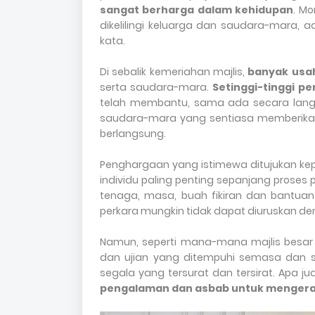
sangat berharga dalam kehidupan
. Mo
dikelilingi keluarga dan saudara-mara,
kata.
Di sebalik kemeriahan majlis,
banyak usa
serta saudara-mara.
Setinggi-tinggi 
telah membantu, sama ada secara langs
saudara-mara yang sentiasa memberikan
berlangsung.
Penghargaan yang istimewa ditujukan k
individu paling penting sepanjang proses 
tenaga, masa, buah fikiran dan bantuan
perkara mungkin tidak dapat diuruskan de
Namun, seperti mana-mana majlis besar 
dan ujian yang ditempuhi semasa dan s
segala yang tersurat dan tersirat. Apa ju
pengalaman dan asbab untuk mengera