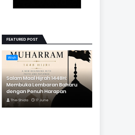
FEATURED POST
Wish
Salam Maal Hijrah 1448H:
Membuka Lembaran Baharu
dengan Penuh Harapan
The-Shida
17 June