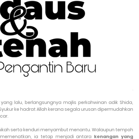
yang lalu, berlangsungnya majlis perkahwinan adik Shida,
. Syukur ke hadrat Allah kerana segala urusan dipermudahkan
car.
 nikah serta kenduri menyambut menantu. Walaupun tempoh
k memenatkan, ia tetap menjadi antara
kenangan yang